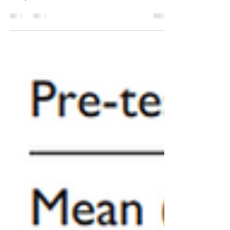
umfassend in unseren Spielen, wie
beispielsweise VR Conversational Learning
eingesetzt und unsere Apps mithilfe von
LLMs als Co-Piloten entwickelt haben,
haben wir nun unser erstes Minispiel
komplett von Grund auf mit KI erstellt. Wir
verwendeten dabei dieselben
Eingabeaufforderungen auf verschiedenen
konkurrierenden KI-
Entwicklungsplattformen wie Loveable,
OpenAI und Google AI Studio. Wir haben
eine vereinfachte FIT Food-App entwickelt,
die