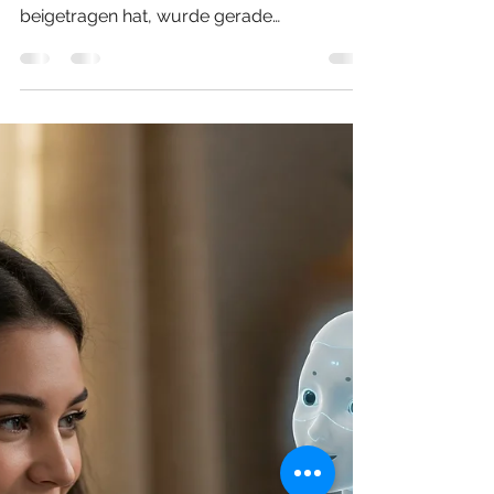
Die Studie, zu der FIT Talent Games in
Zusammenarbeit mit der Universität Leeds
beigetragen hat, wurde gerade
veröffentlicht. Sie zeigt, dass Spiele vor
allem die Motivation und das
Selbstvertrauen fördern können, Wissen zu
erwerben und anzuwenden. Die
Zusammenarbeit mit der Universität Leeds
war für Fit Talent Games eine fantastische
Erfahrung. Gemeinsam erarbeiteten wir,
welche Informationen in das Spiel integriert
werden sollten, wie diese präsentiert
werden und wie eine L