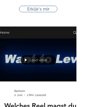
Erklär's mir
Home
Load video
Bertram
2. Juni
1 Min. Lesezeit
Welches Reel magst du