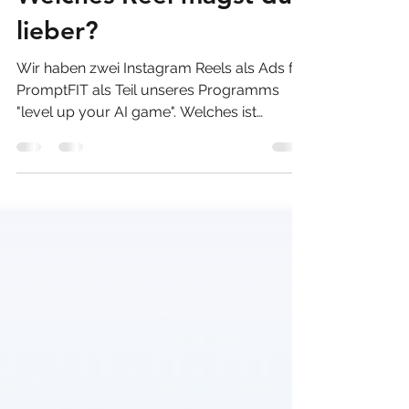
lieber?
Wir haben zwei Instagram Reels als Ads für
PromptFIT als Teil unseres Programms
"level up your AI game". Welches ist
besser? Aktuell sind beide übrigens nur auf
Englisch verfügbar. This one is fast... ...this
one's a tiny bit slower (and one second
longer).