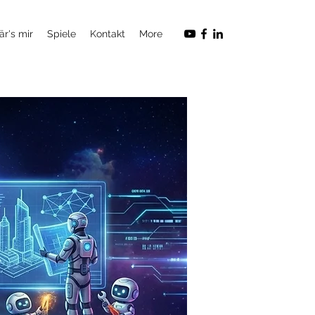
är's mir
Spiele
Kontakt
More