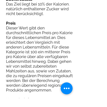
Das Ziel liegt bei 10% der Kalorien.
natürlich enthaltener Zucker wird
nicht berücksichtigt.
Preis
Dieser Wert gibt den
durchschnittlichen Preis pro Kalorie
für dieses Lebensmittel an. Dies
erleichtert den Vergleich mit
anderen Lebensmitteln. Für diese
Kategorie ist 100 ein mitterer Preis
pro Kalorie über alle verfügbaren
Lebensmittel hinweg. Dabei gehen
wir von selbst zubereiteten
Mahlzeiten aus, sowie von Zutaten,
die zu regulären Preisen eingekauft
werden. Bei der Berechnung
werden überwiegend regionale
Produkte angenommen.
Umwelteinfluss
Dies ist die relative Menge an CO2,