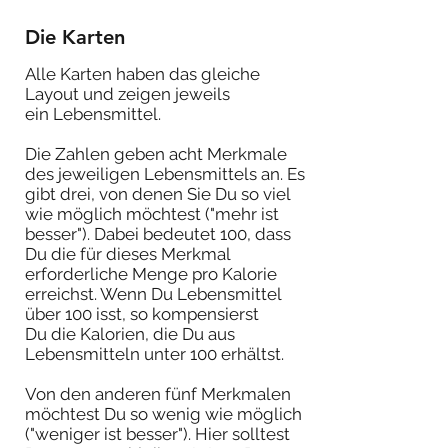
Die Karten
Alle Karten haben das gleiche
Layout und zeigen jeweils
ein Lebensmittel.
Die Zahlen geben acht Merkmale
des jeweiligen Lebensmittels an. Es
gibt drei, von denen Sie Du so viel
wie möglich möchtest ("mehr ist
besser"). Dabei bedeutet 100, dass
Du die für dieses Merkmal
erforderliche Menge pro Kalorie
erreichst. Wenn Du Lebensmittel
über 100 isst, so kompensierst
Du die Kalorien, die Du aus
Lebensmitteln unter 100 erhältst.
Von den anderen fünf Merkmalen
möchtest Du so wenig wie möglich
("weniger ist besser"). Hier solltest