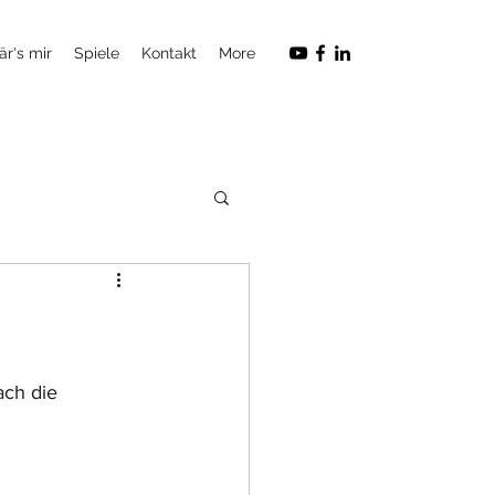
är's mir
Spiele
Kontakt
More
ach die 