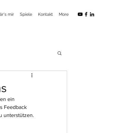
är's mir
Spiele
Kontakt
More
hs
en ein 
es Feedback 
 unterstützen.